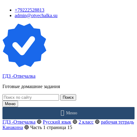
Перейти
+79222528813
к
admin@otvechalka.su
контенту
ГДЗ -Отвечалка
Готовые домашние задания
Поиск:
Меню
Меню
ГДЗ -Отвечалка
🔵
Русский язык
🔵
2 класс
🔵
рабочая тетрадь
Канакина
🔵
Часть 1 страница 15