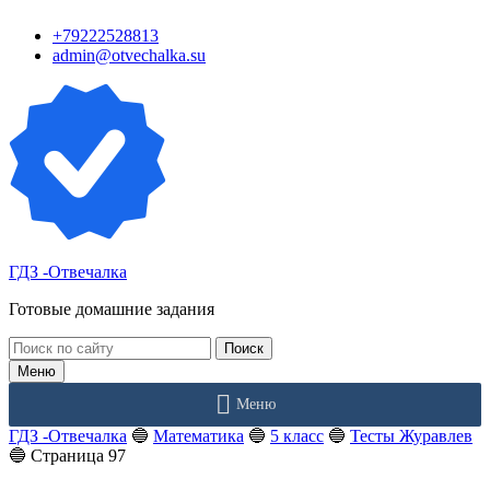
Перейти
+79222528813
к
admin@otvechalka.su
контенту
ГДЗ -Отвечалка
Готовые домашние задания
Поиск:
Меню
Меню
ГДЗ -Отвечалка
🔵
Математика
🔵
5 класс
🔵
Тесты Журавлев
🔵
Страница 97