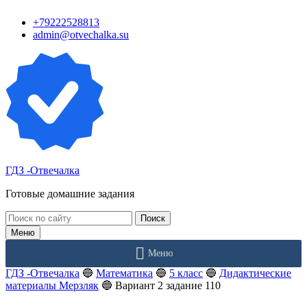
Перейти
+79222528813
к
admin@otvechalka.su
контенту
ГДЗ -Отвечалка
Готовые домашние задания
Поиск:
Меню
Меню
ГДЗ -Отвечалка
🔵
Математика
🔵
5 класс
🔵
Дидактические
материалы Мерзляк
🔵
Вариант 2 задание 110