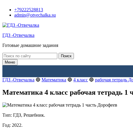
Перейти
+79222528813
к
admin@otvechalka.su
контенту
ГДЗ -Отвечалка
Готовые домашние задания
Поиск:
Меню
ГДЗ -Отвечалка
🔵
Математика
🔵
4 класс
🔵
рабочая тетрадь Д
Математика 4 класс рабочая тетрадь 1 
Тип: ГДЗ, Решебник.
Год: 2022.