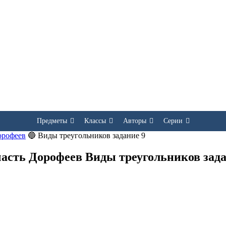
Предметы
Классы
Авторы
Серии
орофеев
🔵
Виды треугольников задание 9
часть Дорофеев Виды треугольников зада