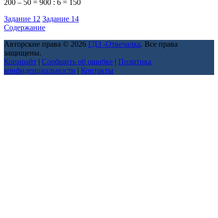
200 – 50 = 900 : 6 = 150
Задание 12
Задание 14
Содержание
Авторские права © 2026
ГДЗ -Отвечалка
. Все права
защищены.
Копирайт
|
Сообщить об ошибке
|
Политика
конфиденциальности
|
Контакты