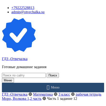
Перейти
+79222528813
к
admin@otvechalka.su
контенту
ГДЗ -Отвечалка
Готовые домашние задания
Поиск:
Меню
Меню
ГДЗ -Отвечалка
🔵
Математика
🔵
3 класс
🔵
рабочая тетрадь
Моро, Волкова 1,2 часть
🔵
Часть 1 задание 12