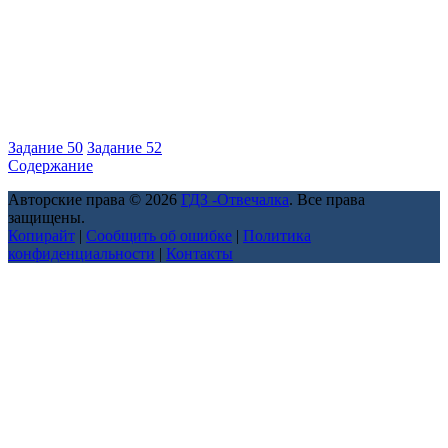
Задание 50
Задание 52
Содержание
Авторские права © 2026
ГДЗ -Отвечалка
. Все права
защищены.
Копирайт
|
Сообщить об ошибке
|
Политика
конфиденциальности
|
Контакты