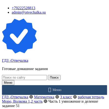
Перейти
+79222528813
к
admin@otvechalka.su
контенту
ГДЗ -Отвечалка
Готовые домашние задания
Поиск:
Меню
Меню
ГДЗ -Отвечалка
🔵
Математика
🔵
3 класс
🔵
рабочая тетрадь
Моро, Волкова 1,2 часть
🔵
Часть 1 умножение и деление
задание 51