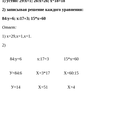
1) устно: 29:х=1; 26:х=26; х*18=18
2) записывая решение каждого уравнения:
84:у=6; х:17=3; 15*х=60
Ответ:
1) х=29,х=1,х=1.
2)
84:у=6
х:17=3
15*х=60
У=84:6
Х=3*17
Х=60:15
У=14
Х=51
Х=4