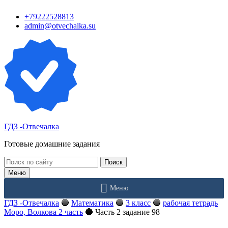
Перейти
+79222528813
к
admin@otvechalka.su
контенту
ГДЗ -Отвечалка
Готовые домашние задания
Поиск:
Меню
Меню
ГДЗ -Отвечалка
🔵
Математика
🔵
3 класс
🔵
рабочая тетрадь
Моро, Волкова 2 часть
🔵
Часть 2 задание 98