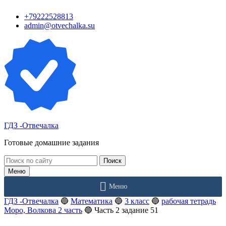
Перейти
+79222528813
к
admin@otvechalka.su
контенту
ГДЗ -Отвечалка
Готовые домашние задания
Поиск:
Меню
Меню
ГДЗ -Отвечалка
🔵
Математика
🔵
3 класс
🔵
рабочая тетрадь
Моро, Волкова 2 часть
🔵
Часть 2 задание 51