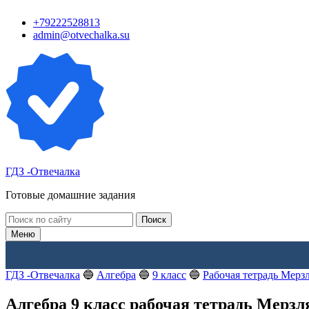
Перейти
+79222528813
к
admin@otvechalka.su
контенту
ГДЗ -Отвечалка
Готовые домашние задания
Поиск:
Меню
ГДЗ -Отвечалка
🔵
Алгебра
🔵
9 класс
🔵
Рабочая тетрадь Мерз
Алгебра 9 класс рабочая тетрадь Мерзл