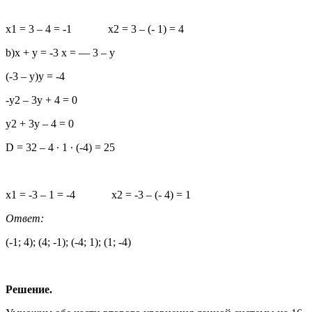
x1 = 3 – 4 = -1 x2 = 3 – (- 1) = 4
b)x + y = -3 x = — 3 – y
(-3 – y)y = -4
-y2 – 3y + 4 = 0
y2 + 3y – 4 = 0
D = 32 – 4 ∙ 1 ∙ (-4) = 25
x1 = -3 – 1 = -4 x2 = -3 – (- 4) = 1
Ответ:
(-1; 4); (4; -1); (-4; 1); (1; -4)
Решение.