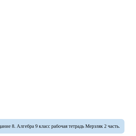
ие 8. Алгебра 9 класс рабочая тетрадь Мерзляк 2 часть.